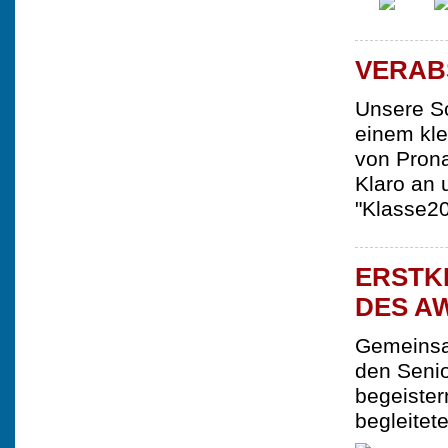
VERAB
Unsere Sc
einem kl
von Prona
Klaro an
"Klasse20
ERSTK
DES A
Gemeinsam
den Senio
begeister
begleitet