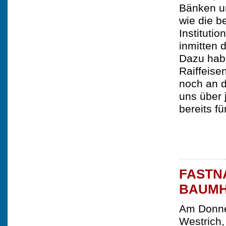
Bänken un
wie die b
Instituti
inmitten 
Dazu hab
Raiffeise
noch an 
uns über 
bereits f
FASTN
BAUM
Am Donne
Westrich,