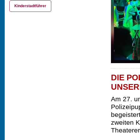
Kinderstadtführer
DIE PO
UNSER
Am 27. un
Polizeip
begeister
zweiten K
Theaterer