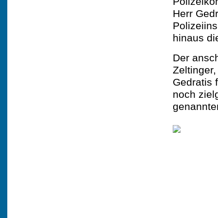
Polizeiko
Herr Gedr
Polizeiin
hinaus di
Der ansch
Zeltinger
Gedratis 
noch ziel
genannten