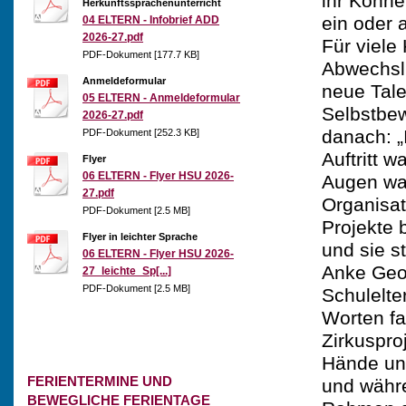
ihr Könne
Herkunftssprachenunterricht
ein oder
04 ELTERN - Infobrief ADD
2026-27.pdf
Für viele
PDF-Dokument [177.7 KB]
Abwechslu
Anmeldeformular
neue Tal
05 ELTERN - Anmeldeformular
Selbstbew
2026-27.pdf
danach: „
PDF-Dokument [252.3 KB]
Auftritt 
Flyer
06 ELTERN - Flyer HSU 2026-
Augen war
27.pdf
Organisat
PDF-Dokument [2.5 MB]
Projekte 
Flyer in leichter Sprache
und sie s
06 ELTERN - Flyer HSU 2026-
Anke Geor
27_leichte_Sp[...]
PDF-Dokument [2.5 MB]
Schulelte
Worten fa
Zirkuspro
Hände und
FERIENTERMINE UND
und währe
BEWEGLICHE FERIENTAGE