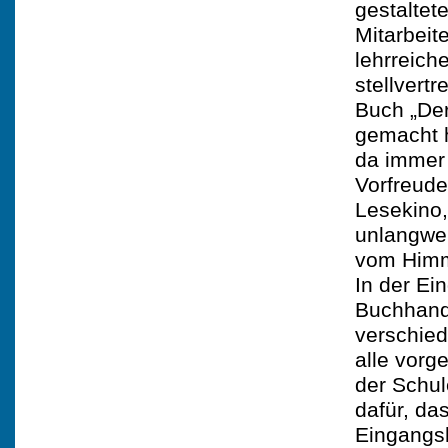
gestaltet
Mitarbeit
lehrreich
stellvert
Buch „Der
gemacht h
da immer 
Vorfreude
Lesekino,
unlangwei
vom Himme
In der Ei
Buchhand
verschied
alle vorg
der Schul
dafür, da
Eingangsh