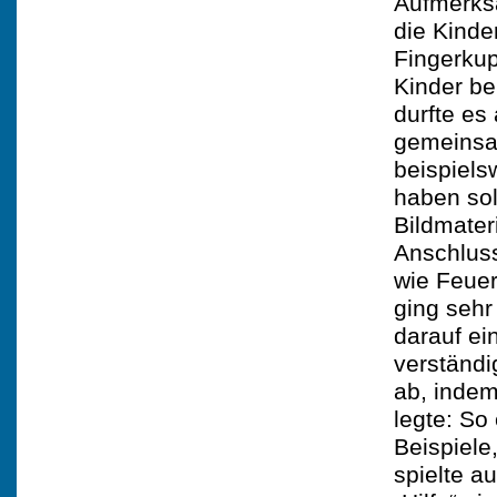
Aufmerks
die Kinde
Fingerkup
Kinder be
durfte es
gemeinsam
beispiel
haben sol
Bildmater
Anschluss
wie Feuer
ging sehr
darauf ei
verständi
ab, indem
legte: So
Beispiele
spielte 