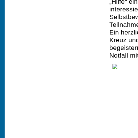
„Hilfe“ ei
interessi
Selbstbew
Teilnahme
Ein herz
Kreuz und
begeister
Notfall m