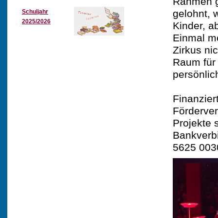
Rahmen ge
gelohnt, 
Schuljahr
2025/2026
Kinder, a
Einmal me
Zirkus ni
Raum für
persönlic
Finanzier
Förderver
Projekte 
Bankverbi
5625 003