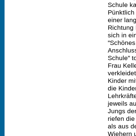
Schule k
Pünktlich
einer lan
Richtung 
sich in 
"Schönes
Anschluss
Schule" t
Frau Kell
verkleide
Kinder mi
die Kind
Lehrkräft
jeweils a
Jungs der
riefen di
als aus d
Wiehern u