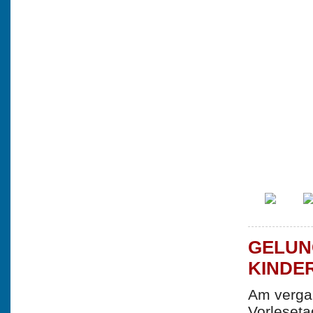
GELUN
KINDE
Am vergan
Vorleseta