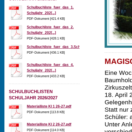
Schulbuchliste_fuer_das_1.
Schuljahr_202[...]
PDF-Dokument [421.4 KB]
Schulbuchliste_fuer_das_2.
Schuljahr_202[...]
PDF-Dokument [428.1 KB]
Schulbuchliste_fuer_das_3.Schuljahr_2026[...]
PDF-Dokument [436.1 KB]
MAGIS
Schulbuchliste_fuer_das_4.
Schuljahr_202[...]
Eine Woch
PDF-Dokument [433.2 KB]
Baumhold
Zirkuszel
SCHULBUCHLISTEN
18. April
SCHULJAHR 2026/2027
Gelegenhe
Materialliste Kl 1 26-27.pdf
Statt nur
PDF-Dokument [113.8 KB]
Schüler: 
Unter Anl
Materialliste Kl 2 26-27.pdf
PDF-Dokument [114.0 KB]
verschied