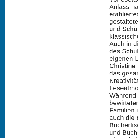
Anlass nah
etabliert
gestaltet
und Schül
klassisch
Auch in d
des Schul
eigenen L
Christine
das gesam
Kreativit
Leseatmo
Während d
bewirtete
Familien 
auch die
Büchertis
und Büch