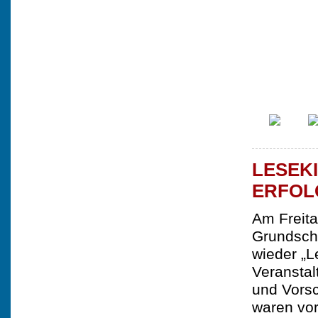
LESEK
ERFOL
Am Freit
Grundschu
wieder „L
Veranstal
und Vors
waren vor