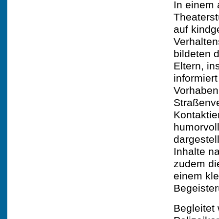
In einem 
Theaterst
auf kindg
Verhalten
bildeten 
Eltern, i
informier
Vorhaben 
Straßenve
Kontaktie
humorvoll
dargestel
Inhalte n
zudem die
einem kle
Begeister
Begleitet