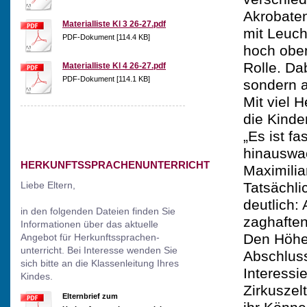
Akrobaten
Materialliste Kl 3 26-27.pdf
mit Leuch
PDF-Dokument [114.4 KB]
hoch oben
Rolle. Da
Materialliste Kl 4 26-27.pdf
PDF-Dokument [114.1 KB]
sondern a
Mit viel 
die Kinde
„Es ist f
hinauswac
HERKUNFTSSPRACHENUNTERRICHT
Maximilia
Liebe Eltern,
Tatsächli
deutlich:
in den folgenden Dateien finden Sie
zaghaften
Informationen über das aktuelle
Den Höhep
Angebot für Herkunftssprachen-
unterricht. Bei Interesse wenden Sie
Abschluss
sich bitte an die Klassenleitung Ihres
Interessi
Kindes.
Zirkuszelt
Elternbrief zum