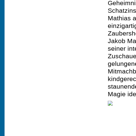
Geheimni
Schatzins
Mathias a
einzigart
Zaubersh
Jakob Mat
seiner in
Zuschauer
gelungen
Mitmachb
kindgerec
staunend
Magie ide